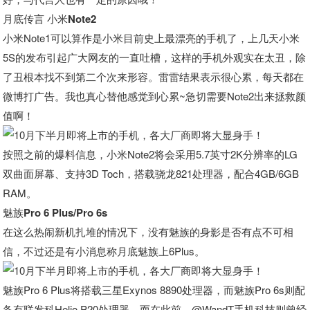
月底传言 小米Note2
小米Note1可以算作是小米目前史上最漂亮的手机了，上几天小米
5S的发布引起广大网友的一直吐槽，这样的手机外观实在太丑，除
了丑根本找不到第二个次来形容。雷雷结果表示很心累，每天都在
微博打广告。我也真心替他感觉到心累~急切需要Note2出来拯救颜
值啊！
按照之前的爆料信息，小米Note2将会采用5.7英寸2K分辨率的LG
双曲面屏幕、支持3D Toch，搭载骁龙821处理器，配合4GB/6GB
RAM。
魅族Pro 6 Plus/Pro 6s
在这么热闹新机扎堆的情况下，没有魅族的身影是否有点不可相
信，不过还是有小消息称月底魅族上6Plus。
魅族Pro 6 Plus将搭载三星Exynos 8890处理器，而魅族Pro 6s则配
备有联发科Helio P20处理器。而在此前，@WandT手机科技则曾经