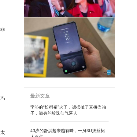
是非
一
最新文章
，冯
李沁的“松树裙”火了，裙摆扯了直接当袖
子，满身的珍珠仙气逼人
43岁的舒淇越来越有味，一身3D拔丝裙
人太
太正点