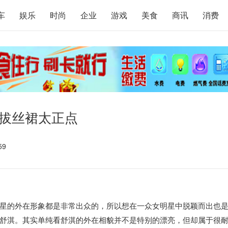
车
娱乐
时尚
企业
游戏
美食
商讯
消费
D拔丝裙太正点
59
星的外在形象都是非常出众的，所以想在一众女明星中脱颖而出也
舒淇。其实单纯看舒淇的外在相貌并不是特别的漂亮，但却属于很