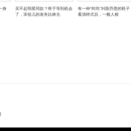
一身
买不起明星同款？终于等到机会
有一种“时尚”叫陈乔恩的鞋子
了，宋祖儿的发夹比林允
看清样式后，一般人根
明