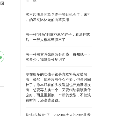
，因
买不起明星同款？终于等到机会了，宋祖
儿的发夹比林允的面罩实用
有一种“时尚”叫陈乔恩的鞋子，看清样式
后，一般人根本驾驭不了
有一种囤货叫张雨绮买面膜，得知她一下
买多少，我算是长见识了
现在很多的女孩子都是喜欢将头发披散
着，虽然，这样没有什么不妥，但是时间
长了，原本好看的头发造型也开始渐渐没
有，想要再去换一个，又要纠结着该换什
么好，而且重新换一个新的发型，不仅浪
费时间，还浪费金钱。
别“披头散发”了，2020年大火的5种“扎发