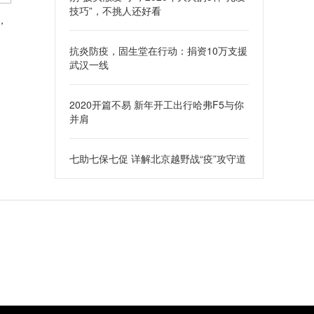
技巧”，不挑人还好看
，
抗炎防疫，固生堂在行动：捐资10万支援
武汉一线
2020开篇不易 新年开工出行哈弗F5与你
并肩
七助七保七促 详解北京越野战“疫”攻守道