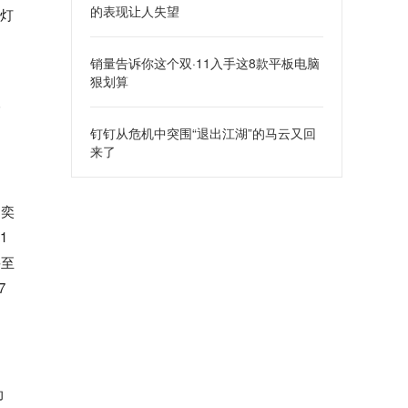
的表现让人失望
光灯
销量告诉你这个双·11入手这8款平板电脑
狠划算
售
钉钉从危机中突围“退出江湖”的马云又回
来了
。奕
1
甚至
7
动