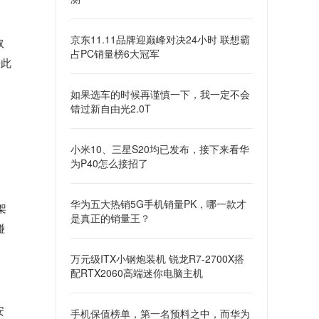
京东11.11品牌迎巅峰对决24小时 联想霸
取
占PC销量榜6大冠军
乐此
如果选车的时候再谨慎一下，我一定不会
错过新自由光2.0T
小米10、三星S20均已发布，接下来看华
为P40怎么接招了
华为五大热销5G手机销量PK，哪一款才
架
是真正的销量王？
碰
万元级ITX小钢炮装机 锐龙R7-2700X搭
配RTX2060高端迷你电脑主机
安
手机保值榜单，第一名预料之中，而华为