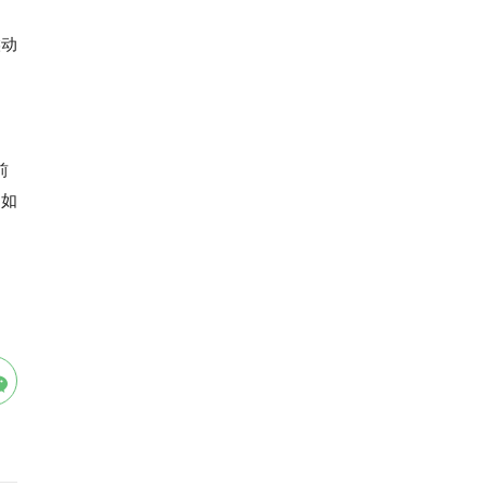
，
候动
前
，如