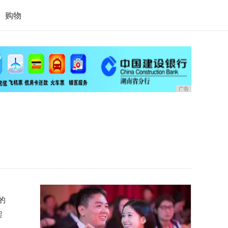
购物
广告
的
架