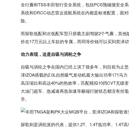
全行囊和TSS丰田智行安全系统，包括PCS预碰撞安全
系统和DRCC动态雷达巡航系统在内都是标准配置，面对
险。
而探歌低配和次低配车型只搭载主副驾驶2个气囊，其他
价在17万元以上车款的专属，而同等价钱可以买到奕泽I
动力表现，这是自吸与涡轮之争
自吸与涡轮之争在国内已经上演了很多年，到目前为止坚
泽IZOA搭载的2.0L自然吸气发动机最大输出功率171马
高压缩比和高达40%的热效率，匹配模拟10挡CVT无
大油门超车、急减速再急加速等极端行驶状态都没有丝毫
升。
探歌则是涡轮派的代表，提供1.2T、1.4T低功率、1.4T