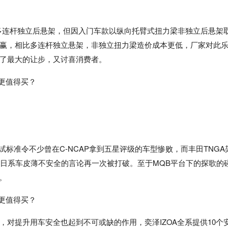
多连杆独立后悬架，但因入门车款以纵向托臂式扭力梁非独立后悬架
赢，相比多连杆独立悬架，非独立扭力梁造价成本更低，厂家对此
了最大的让步，又讨喜消费者。
的测试标准令不少曾在C-NCAP拿到五星评级的车型惨败，而丰田TNGA
，日系车皮薄不安全的言论再一次被打破。至于MQB平台下的探歌的
。
对提升用车安全也起到不可或缺的作用，奕泽IZOA全系提供10个