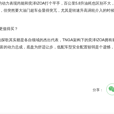
动力表现尚能和奕泽IZOA打个平手，百公里5.8升油耗也区别不大
，但突然要大油门超车会显得突兀，尤其是转速升高涡轮介入的时
的探歌其实都是各自领域的杰出代表，TNGA架构下的奕泽IZOA拥有
富的动力总成，底盘为舒适让步，低配车型安全配置较弱是个遗憾
分享：