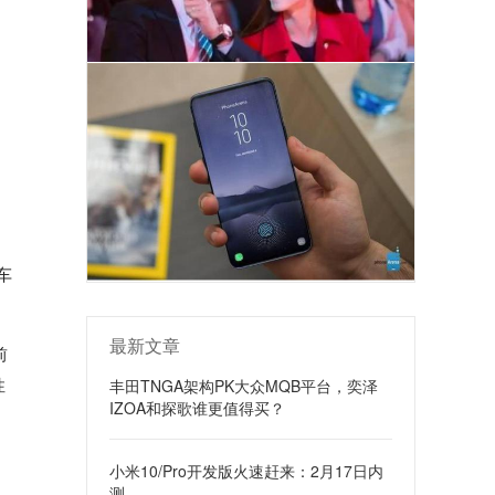
车
最新文章
前
性
丰田TNGA架构PK大众MQB平台，奕泽
IZOA和探歌谁更值得买？
小米10/Pro开发版火速赶来：2月17日内
测