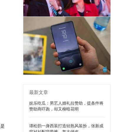
最新文章
娱乐吃瓜：男艺人婚礼拉赞助，提条件将
赞助商吓跑，却又柳暗花明
可是
谭松韵一身西装打造轻熟风装扮，张新成
穿衬衫配背带裤，复古俏皮