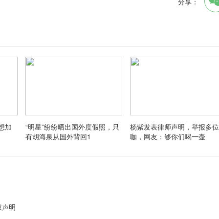
分享：
想加
“明星”纷纷晒出国外度假照，只
杨紫发表律师声明，举报多位
有胡海泉从国外背回1
咖，网友：够你们喝一壶
权声明