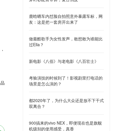
鹿晗晒车内怼脸自拍照意外暴露车标，网
友：这是把一套房开出来了
之
做最酷歌手为女性发声，敢想敢为谁能比
过Ella？
人，
新电影《八佰》与老电影《八百壮士》
考验演技的时候到了！影视剧里打电话的
划品
场景是怎么演的？
都2020年了，为什么大众还是放不下干式
双离合？
900搞来的vivo NEX，即便现在也是旗舰
机级别的使用感受，真香