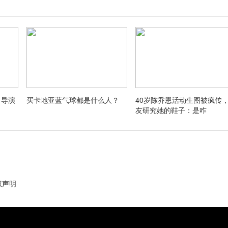
，导演
买卡地亚蓝气球都是什么人？
40岁陈乔恩活动生图被疯传
友研究她的鞋子：是咋
权声明