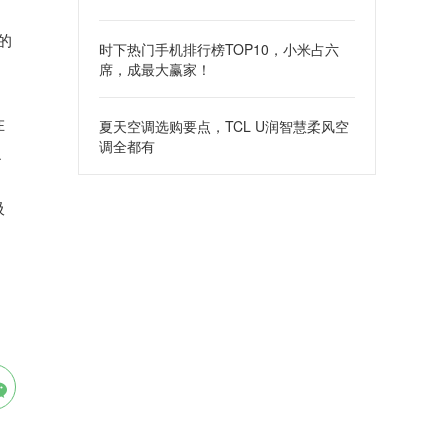
的
时下热门手机排行榜TOP10，小米占六
席，成最大赢家！
在
夏天空调选购要点，TCL U润智慧柔风空
调全都有
之
吸
。
购