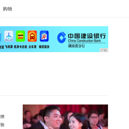
购物
广告
可
花缭
体验