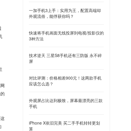
一加手机3上手：实用为王，配置高端却
外观流俗，能俘获你吗？
透
快速将手机画面无线投屏到电视/投影仪的
机
3种方法
技术逆天 三星S8手机还有三防版 永不碎
屏
社
对比评测：价格相差900元！这两款手机
应该怎么选？
何网
常的
外观屏占比达到极致，屏幕最漂亮的三款
手机
，这
iPhone X依旧完美 买二手手机转转更划
的
算