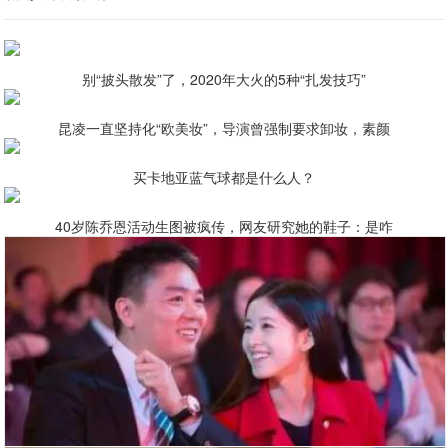
别“披头散发”了，2020年大火的5种“扎发技巧”
昆凌一直坚持化“欧美妆”，导演曾强制要求卸妆，素颜
买卡地亚蓝气球都是什么人？
40岁陈乔恩活动生图被疯传，网友研究她的鞋子：是咋