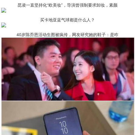
昆凌一直坚持化“欧美妆”，导演曾强制要求卸妆，素颜
买卡地亚蓝气球都是什么人？
40岁陈乔恩活动生图被疯传，网友研究她的鞋子：是咋