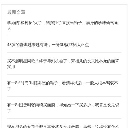
最新文章
李沁的“松树裙”火了，裙摆扯了直接当袖子，满身的珍珠仙气逼
人
43岁的舒淇越来越有味，一身3D拔丝裙太正点
买不起明星同款？终于等到机会了，宋祖儿的发夹比林允的面罩
实用
有一种“时尚”叫陈乔恩的鞋子，看清样式后，一般人根本驾驭不
了
有一种囤货叫张雨绮买面膜，得知她一下买多少，我算是长见识
了
现在很多的女孩子都是喜欢将头发披散着，虽然，这样没有什么