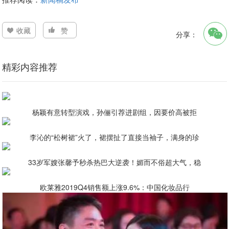
收藏
赞
分享：
精彩内容推荐
杨颖有意转型演戏，孙俪引荐进剧组，因要价高被拒
李沁的“松树裙”火了，裙摆扯了直接当袖子，满身的珍
33岁军嫂张馨予秒杀热巴大逆袭！媚而不俗超大气，稳
欧莱雅2019Q4销售额上涨9.6%：中国化妆品行