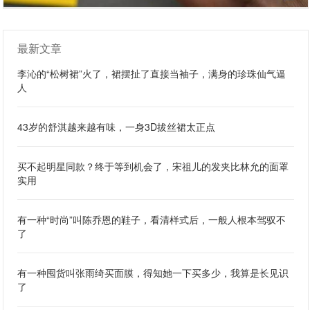
最新文章
李沁的“松树裙”火了，裙摆扯了直接当袖子，满身的珍珠仙气逼
人
43岁的舒淇越来越有味，一身3D拔丝裙太正点
买不起明星同款？终于等到机会了，宋祖儿的发夹比林允的面罩
实用
有一种“时尚”叫陈乔恩的鞋子，看清样式后，一般人根本驾驭不
了
有一种囤货叫张雨绮买面膜，得知她一下买多少，我算是长见识
了