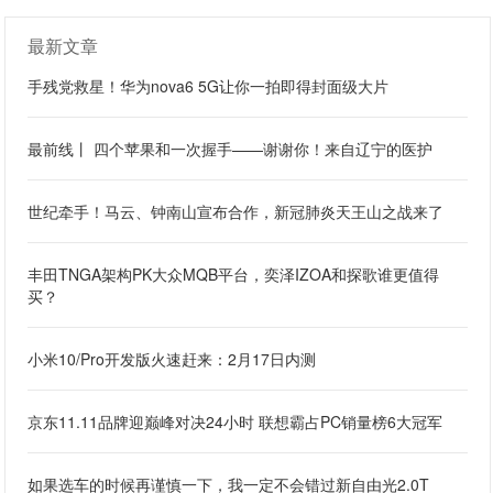
最新文章
手残党救星！华为nova6 5G让你一拍即得封面级大片
最前线丨 四个苹果和一次握手——谢谢你！来自辽宁的医护
世纪牵手！马云、钟南山宣布合作，新冠肺炎天王山之战来了
丰田TNGA架构PK大众MQB平台，奕泽IZOA和探歌谁更值得
买？
小米10/Pro开发版火速赶来：2月17日内测
京东11.11品牌迎巅峰对决24小时 联想霸占PC销量榜6大冠军
如果选车的时候再谨慎一下，我一定不会错过新自由光2.0T