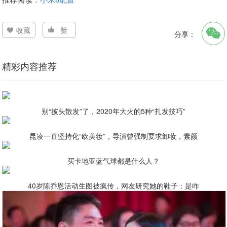
收藏
赞
分享：
精彩内容推荐
别“披头散发”了，2020年大火的5种“扎发技巧”
昆凌一直坚持化“欧美妆”，导演曾强制要求卸妆，素颜
买卡地亚蓝气球都是什么人？
40岁陈乔恩活动生图被疯传，网友研究她的鞋子：是咋