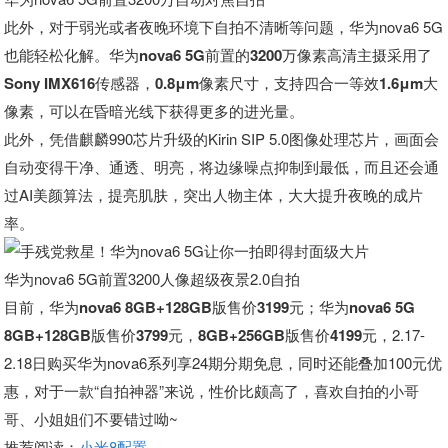
此外，对于弱光或者夜晚环境下自拍不清晰等问题，华为nova6 5G
也能轻松化解。
华为nova6 5G前置的3200万像素高清主摄采用了
Sony IMX616传感器，0.8μm像素尺寸，支持四合一等效1.6μm大
像素，
可以在昏暗光线下获得更多的进光量。
此外，凭借麒麟990芯片升级的Kirin SIP 5.0图像处理芯片，画面会
自动变得干净、通透、明亮，将边缘噪点抑制到最低，而且还会通
过AI美颜算法，提亮肌肤，突出人物主体，大大提升夜晚的成片
率。
华为nova6 5G前置3200人像超级夜景2.0自拍
目前，
华为nova6 8GB+128GB版售价3199元；华为nova6 5G
8GB+128GB版售价3799元，8GB+256GB版售价4199元
，2.17-
2.18日购买华为nova6系列享24期分期免息，同时还能叠加100元优
惠，对于一款“自拍神器”来说，性价比颇高了，喜欢自拍的小哥
哥、小姐姐们不要错过呦~
推荐阅读：
小米8配置