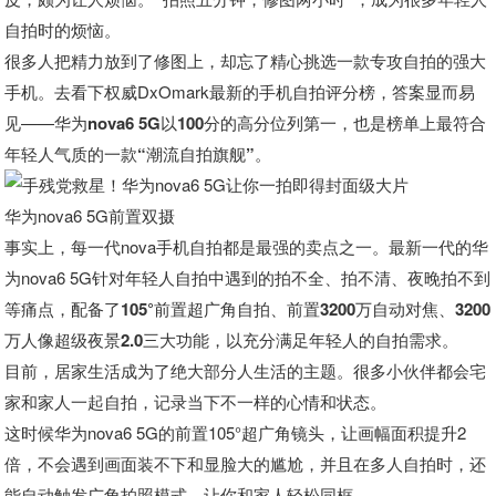
自拍时的烦恼。
很多人把精力放到了修图上，却忘了精心挑选一款专攻自拍的强大
手机。去看下权威DxOmark最新的手机自拍评分榜，答案显而易
见——
华为nova6 5G以100分的高分位列第一，也是榜单上最符合
年轻人气质的一款“潮流自拍旗舰”。
华为nova6 5G前置双摄
事实上，每一代nova手机自拍都是最强的卖点之一。最新一代的华
为nova6 5G针对年轻人自拍中遇到的拍不全、拍不清、夜晚拍不到
等痛点，
配备了105°前置超广角自拍、前置3200万自动对焦、3200
万人像超级夜景2.0三大功能
，以充分满足年轻人的自拍需求。
目前，居家生活成为了绝大部分人生活的主题。很多小伙伴都会宅
家和家人一起自拍，记录当下不一样的心情和状态。
这时候华为nova6 5G的前置105°超广角镜头，让画幅面积提升2
倍，不会遇到画面装不下和显脸大的尴尬，并且在多人自拍时，还
能自动触发广角拍照模式，让你和家人轻松同框。