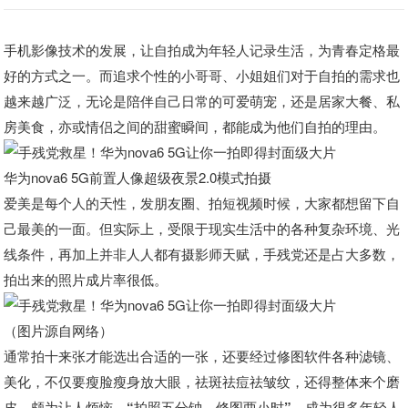
手机影像技术的发展，让自拍成为年轻人记录生活，为青春定格最
好的方式之一。而追求个性的小哥哥、小姐姐们对于自拍的需求也
越来越广泛，无论是陪伴自己日常的可爱萌宠，还是居家大餐、私
房美食，亦或情侣之间的甜蜜瞬间，都能成为他们自拍的理由。
华为nova6 5G前置人像超级夜景2.0模式拍摄
爱美是每个人的天性，发朋友圈、拍短视频时候，大家都想留下自
己最美的一面。
但实际上，受限于现实生活中的各种复杂环境、光
线条件，再加上并非人人都有摄影师天赋，手残党还是占大多数，
拍出来的照片成片率很低。
（图片源自网络）
通常拍十来张才能选出合适的一张，还要经过修图软件各种滤镜、
美化，不仅要瘦脸瘦身放大眼，祛斑祛痘祛皱纹，还得整体来个磨
皮，颇为让人烦恼。
“拍照五分钟，修图两小时”，成为很多年轻人